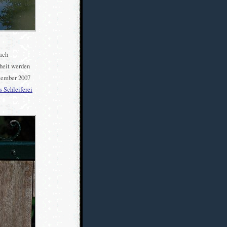
ach
heit werden
tember 2007
s Schleiferei