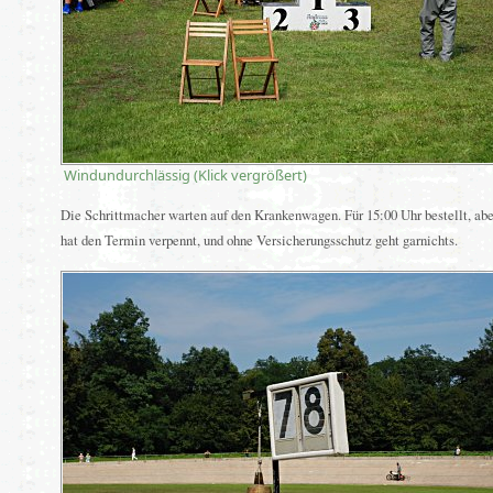
Windundurchlässig (Klick vergrößert)
Die Schrittmacher warten auf den Krankenwagen. Für 15:00 Uhr bestellt, abe
hat den Termin verpennt, und ohne Versicherungsschutz geht garnichts.