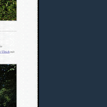
ie
e Ulrich
mit