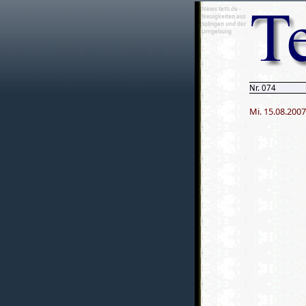
News tetti.de -
Neuigkeiten aus
Solingen und der
Umgebung
Nr. 074
Mi. 15.08.2007