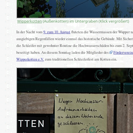
Wipperkotten
(Außenkotten) im Untergraben (Klick vergrößert)
In der Nacht vom
9. zum 10. August
fluteten die Wassermassen der Wupper n
ausgiebigen Regenfällen wieder einmal das historische Gebäude. Mit Sicher
die Schleifer mit gewohnter Routine die Hochwasserschäden bis zum 2. Sep
beseitigt haben. An diesem Sonntag laden die Mitglieder des
Förderverein
Wipperkotten e.V.
zum traditionellen Schleiferfest am Kotten ein.