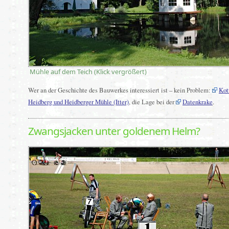
Mühle auf dem Teich (Klick vergrößert)
Wer an der Geschichte des Bauwerkes interessiert ist – kein Problem:
Kot
Heidberg und Heidberger Mühle (Itter)
, die Lage bei der
Datenkrake
.
Zwangsjacken unter goldenem Helm?