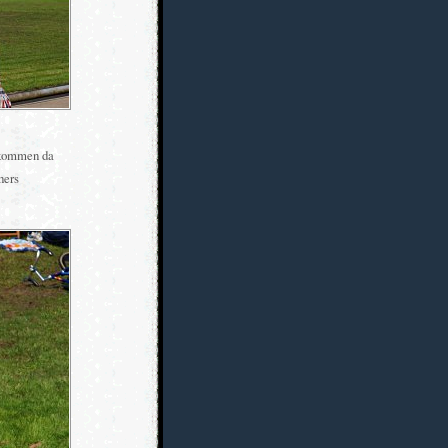
r kommen da
hers