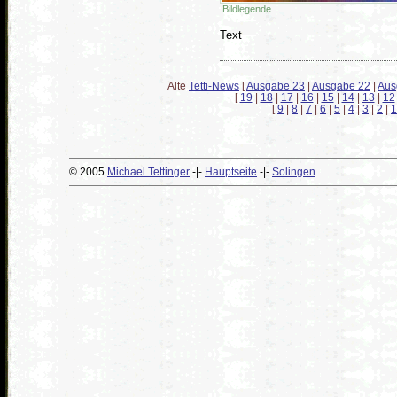
Bildlegende
Text
Alte
Tetti-News
[
Ausgabe 23
|
Ausgabe 22
|
Aus
[
19
|
18
|
17
|
16
|
15
|
14
|
13
|
12
[
9
|
8
|
7
|
6
|
5
|
4
|
3
|
2
|
1
© 2005
Michael Tettinger
-|-
Hauptseite
-|-
Solingen