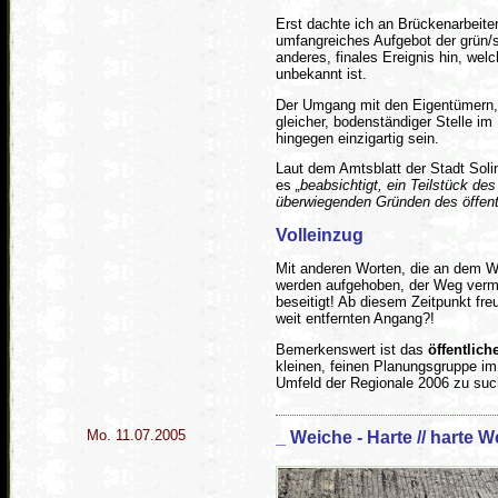
Erst dachte ich an Brückenarbeiter
umfangreiches Aufgebot der grün/s
anderes, finales Ereignis hin, wel
unbekannt ist.
Der Umgang mit den Eigentümern,
gleicher, bodenständiger Stelle i
hingegen einzigartig sein.
Laut dem Amtsblatt der Stadt Soli
es
beabsichtigt, ein Teilstück d
überwiegenden Gründen des öffent
Volleinzug
Mit anderen Worten, die an dem W
werden aufgehoben, der Weg vermu
beseitigt! Ab diesem Zeitpunkt fre
weit entfernten Angang?!
Bemerkenswert ist das
öffentlic
kleinen, feinen Planungsgruppe im
Umfeld der Regionale 2006 zu such
Mo. 11.07.2005
_ Weiche - Harte // harte 