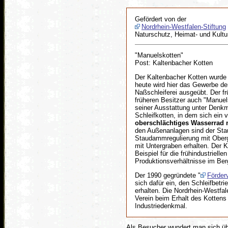
Gefördert von der
Nordrhein-Westfalen-Stiftung
Naturschutz, Heimat- und Kultu
"Manuelskotten"
Post: Kaltenbacher Kotten
Der Kaltenbacher Kotten wurde 
heute wird hier das Gewerbe de
Naßschleiferei ausgeübt. Der fr
früheren Besitzer auch "Manuel
seiner Ausstattung unter Denkma
Schleifkotten, in dem sich ein v
oberschlächtiges Wasserrad m
den Außenanlagen sind der St
Staudammregulierung mit Oberg
mit Untergraben erhalten. Der K
Beispiel für die frühindustrielle
Produktionsverhältnisse im Ber
Der 1990 gegründete "
Förder
sich dafür ein, den Schleifbetri
erhalten. Die Nordrhein-Westfal
Verein beim Erhalt des Kottens 
Industriedenkmal.
Als Besucher wundert man sich ü