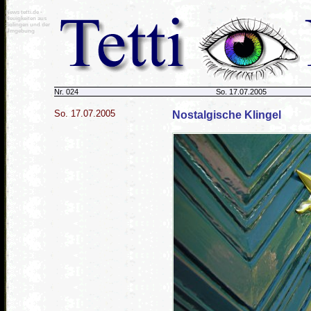
News tetti.de -
Neuigkeiten aus
Solingen und der
Umgebung
.
.
Nr. 024
So. 17.07.2005
So. 17.07.2005
Nostalgische Klingel