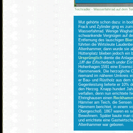
Teichradler - Wasserfahrrad auf dem T
Mut gehörte schon dazu: in bo
Frack und Zylinder ging es zum
Wasserfahrrad. Wenige Waghal
schwankende Vergnügen auf de
Entfernung des lauschigen
Bier
führten die Wirtsleute Laudenbe
Altenhammer, dann wurde sie 
Hüttenplatz blieben jedoch ein b
Ursprünglich
diente die Anlage
Uff der Eifscherbach under Er
Hohenhagen 1591 eine Eisensch
Hammerwerk. Die herzogliche G
niemand im näheren Umkreis ein
er Bau- und Rüstholz aus dem n
Gegenleistung lieferte er 10% d
den Herzog. Knapp hundert Jahr
verfallen, denn nun errichtete 
Ehringhausen einen
Reckhamm
Hämmer am Teich, die Sensen p
Hämmern berichtet, in einem v
Obergeschoß. 1867 waren es s
Bewohnern. Später baute man 
und errichtete eine Gastwirtsch
Altenhammer war geboren.