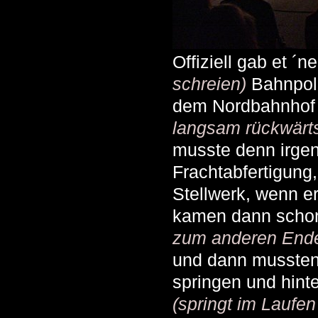
Offiziell gab et ´n
schreien)
Bahnpoli
dem Nordbahnho
langsam rückwärts
musste denn irgen
Frachtabfertigung
Stellwerk, wenn er
kamen dann scho
zum anderen Ende
und dann mussten 
springen und hint
(springt im Laufe