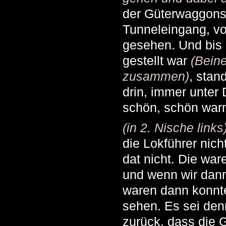
der Güterwaggons
Tunneleingang, v
gesehen. Und bis
gestellt war
(Bein
zusammen)
, stan
drin, immer unter
schön, schön war
(in 2. Nische links
die Lokführer nich
dat nicht. Die wa
und wenn wir dann
waren dann konnte
sehen. Es sei denn
zurück, dass die 