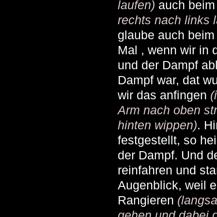
laufen)
auch beim
rechts nach links 
glaube auch beim d
Mal , wenn wir in
und der Dampf abl
Dampf war, dat wus
wir das anfingen
(
Arm nach oben st
hinten wippen)
. H
festgestellt, so he
der Dampf. Und d
reinfahren und st
Augenblick, weil 
Rangieren
(langs
gehen und dabei 