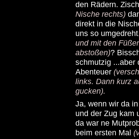
den Rädern. Zisc
Nische rechts)
dan
direkt in die Nisc
uns so umgedreht
und mit den Füße
abstoßen)
? Bissc
schmutzig ...aber
Abenteuer
(versch
links. Dann kurz 
gucken).
Ja, wenn wir da i
und der Zug kam u
da war ne Mutpro
beim ersten Mal
(