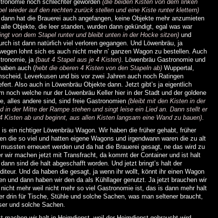
tronomie noch schlechter geworden
(die beiden Kisten von dem linken
pel wieder auf den rechten zurück stellen und eine Kiste runter klettern)
 dann hat die Brauerei auch angefangen, keine Objekte mehr anzumieten
 alle Objekte, die leer standen, wurden dann gekündigt, egal was war
ringt von dem Stapel runter und bleibt unten in der Hocke sitzen)
und
urch ist dann natürlich viel verloren gegangen. Und Löwenbräu, ja
wegen lohnt sich es auch nicht mehr n’ ganzen Wagon zu bestellen. Auch
tronomie, ja
(baut 4 Stapel aus je 4 Kisten)
. Löwenbräu Gastronomie und
 haben auch (
hebt die oberen 4 Kisten von den Stapeln ab)
Wuppertal,
scheid, Leverkusen und bis vor zwei Jahren auch noch Ratingen
efert. Also auch in Löwenbräu Objekte dann. Jetzt gibt’s ja eigentlich
m noch welche nur der Löwenbräu Keller hier in der Stadt und der goldene
e, alles andere sind, sind freie Gastronomien
(bleibt mit den Kisten in der
d in der Mitte der Rampe stehen und singt leise ein Lied an. Dann stellt er
 4 Kisten ab und beginnt, aus allen Kisten langsam eine Wand zu bauen)
.
 is ein richtiger Löwenbräu Wagon. Wir haben die früher gehabt, früher
ten die so viel und hatten eigene Wagons und irgendwann waren die zu alt
 mussten erneuert werden und da hat die Brauerei gesagt, ne das wird zu
er wir machen jetzt mit Transfracht, da kommt der Container und ist halt
 dann sind die halt abgeschafft worden. Und jetzt bringt’s halt der
diteur. Und da haben die gesagt, ja wenn ihr wollt, könnt ihr einen Wagon
en und dann haben wir den da als Kühllager genutzt. Ja jetzt brauchen wir
 nicht mehr weil nicht mehr so viel Gastronomie ist, das is dann mehr halt
er drin für Tische, Stühle und solche Sachen, was man seltener braucht,
ser und solche Sachen.
zt machen wir halt in Heimdienst, weil der Heimdienst gebraucht wird.