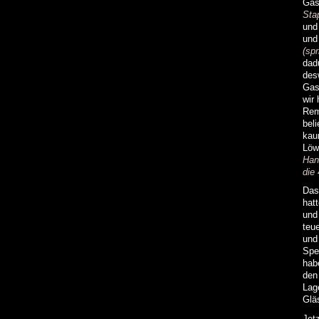
Gas
Sta
und
und
(sp
dad
des
Gas
wir
Rem
beli
kau
Löw
Han
die
Das
hat
und
teu
und
Spe
hab
den
Lag
Glä
Jet