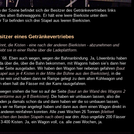
 der Szene befindet sich der Besitzer des Getränkevertriebes links
 des alten Bahnwaggons. Er hält eine leere Bierkiste unter dem
r Tür befinden sich drei Stapel aus leeren Bierkisten.
sitzer eines Getränkevertriebes
innt, die Kisten - eine nach der anderen Bierkisten - abzunehmen und
iebt sie in einer Reihe über die Ladeplattform.
t `68. Eben auch wegen, wegen der Bahnanbindung. Ja, Löwenbräu haben
 da über die, über die Bahn bekommen, mit Wagons haben sie’s dann hier
der Seite ausgeladen. Wir haben den Wagon hier nebenan gefahren
(baut
tapel aus je 4 Kisten in der Mitte der Bühne aus den Bierkisten)
, in die
se rein und haben dann ne Rampe gelegt zu dem alten Kühlwagon und
n eben halt die Fässer mit der Karre rausgefahren.
wegen stehen die hier so auf der Seite
(baut an der Wand des Wagons 2
tentürme aus je 8 Bierkisten)
. Die haben wir umbauen lassen, also die
nden ja damals schon da und dann haben wir die so umbauen lassen,
s wir ne Rampe angelegt haben und dann aus dem einen Wagon direkt in
 anderen reinfahren konnten. Alle zwei Wochen 26 Tonnen
(klettert
schen den beiden Stapeln nach oben)
war drin. Also ungefähr 200 Fässer
 3-400 Kisten. Ja, ein Wagon voll, ca. alle zwei Wochen, ja.