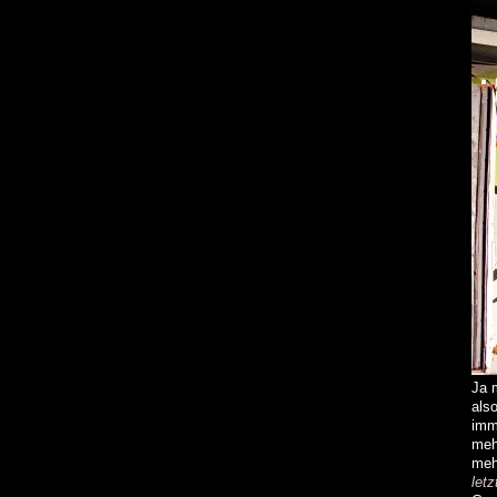
Ja 
als
imm
me
me
let