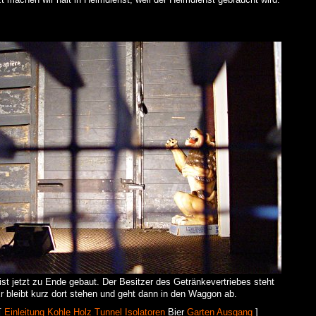
st jetzt zu Ende gebaut. Der Besitzer des Getränkevertriebes steht
Er bleibt kurz dort stehen und geht dann in den Waggon ab.
 [
Einleitung
Kohle
Holz
Tunnel
Isolatoren
Bier
Garten
Ausgang
]