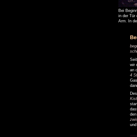
Bei Beginn
in der Tür
Arm. In de
Be
beg
sch
Sei
wir
an 
4 S
Gas
dan
Des
Kis
sta
das
den
zwi
und