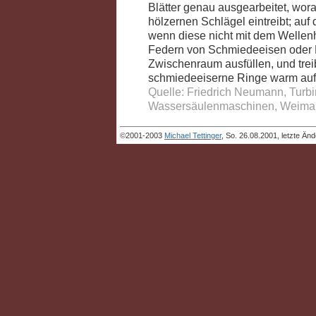
Blätter genau ausgearbeitet, wor
hölzernen Schlägel eintreibt; auf 
wenn diese nicht mit dem Wellenh
Federn von Schmiedeeisen oder 
Zwischenraum ausfüllen, und trei
schmiedeeiserne Ringe warm auf
Quelle: Friedrich Neumann, Turb
Wassersäulenmaschinen, Weimar 
©2001-2003
Michael Tettinger
, So. 26.08.2001, letzte Än