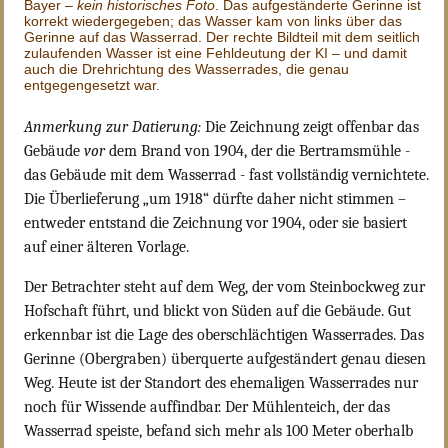
Bayer –
kein historisches Foto
. Das aufgeständerte Gerinne ist
korrekt wiedergegeben; das Wasser kam von links über das
Gerinne auf das Wasserrad. Der rechte Bildteil mit dem seitlich
zulaufenden Wasser ist eine Fehldeutung der KI – und damit
auch die Drehrichtung des Wasserrades, die genau
entgegengesetzt war.
Anmerkung zur Datierung:
Die Zeichnung zeigt offenbar das
Gebäude
vor
dem Brand von 1904, der die Bertramsmühle -
das Gebäude mit dem Wasserrad - fast vollständig vernichtete.
Die Überlieferung „um 1918“ dürfte daher nicht stimmen –
entweder entstand die Zeichnung vor 1904, oder sie basiert
auf einer älteren Vorlage.
Der Betrachter steht auf dem Weg, der vom Steinbockweg zur
Hofschaft führt, und blickt von Süden auf die Gebäude. Gut
erkennbar ist die Lage des oberschlächtigen Wasserrades. Das
Gerinne (Obergraben) überquerte aufgeständert genau diesen
Weg. Heute ist der Standort des ehemaligen Wasserrades nur
noch für Wissende auffindbar. Der Mühlenteich, der das
Wasserrad speiste, befand sich mehr als 100 Meter oberhalb