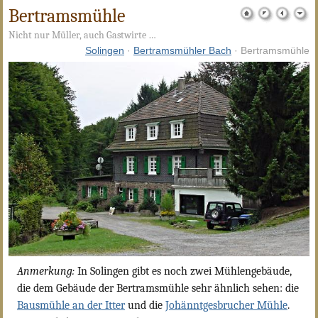
Bertramsmühle
Nicht nur Müller, auch Gastwirte …
Solingen
·
Bertramsmühler Bach
· Bertramsmühle
Anmerkung:
In Solingen gibt es noch zwei Mühlengebäude,
die dem Gebäude der Bertramsmühle sehr ähnlich sehen: die
Bausmühle an der Itter
und die
Johänntgesbrucher Mühle
.