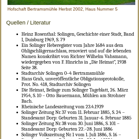
Hofschaft Bertramsmühle Herbst 2002, Haus Nummer 5
Quellen / Literatur
Heinz Rosenthal: Solingen, Geschichte einer Stadt, Band
I, Duisburg 1969, S. 79
Ein Solinger Heberegister vom Jahre 1684 aus dem
Ohligschlägernachlass, renoviert und auf die lebenden
Namen konskribirt von Richter Wilhelm Vahsmann,
wiedergegeben von F. Hinrichs in „Die Heimat“, 1938
Seite 38.
Stadtarchiv Solingen 0–4 Bertramsmühle
Hans Grah, unveröffentliche Obligationsprotokolle,
Prot. No. 418, Stadtarchiv Solingen
Die Heimat, Beilage zum Solinger Tageblatt, 26. März
1954, S. 10 – Otto Bauermann, Mühlen am Strohner
Bach.
Rheinische Landeszeitung vom 23.4.1939
Solinger Zeitung Nr. 37 vom 11. Februar 1885, S. 24 –
Standesamt Dorp: Geburten 31. Januar–6. Februar 1885
Solinger Zeitung Nr. 38 vom 30. Juni 1886, S. 101 –
Standesamt Dorp: Geburten 22.–28. Juni 1886
Solinger Volkszeitung Nr. 1 vom 1. Juli 1886, S. 16 –