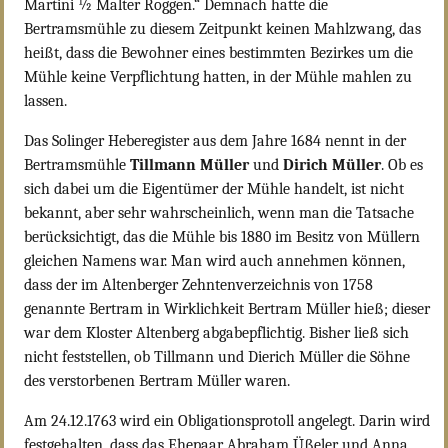
Martini ½ Malter Roggen.“ Demnach hatte die
Bertramsmühle zu diesem Zeitpunkt keinen Mahlzwang, das
heißt, dass die Bewohner eines bestimmten Bezirkes um die
Mühle keine Verpflichtung hatten, in der Mühle mahlen zu
lassen.
Das Solinger Heberegister aus dem Jahre 1684 nennt in der
Bertramsmühle
Tillmann Müller
und
Dirich Müller
. Ob es
sich dabei um die Eigentümer der Mühle handelt, ist nicht
bekannt, aber sehr wahrscheinlich, wenn man die Tatsache
berücksichtigt, das die Mühle bis 1880 im Besitz von Müllern
gleichen Namens war. Man wird auch annehmen können,
dass der im Altenberger Zehntenverzeichnis von 1758
genannte Bertram in Wirklichkeit Bertram Müller hieß; dieser
war dem Kloster Altenberg abgabepflichtig. Bisher ließ sich
nicht feststellen, ob Tillmann und Dierich Müller die Söhne
des verstorbenen Bertram Müller waren.
Am 24.12.1763 wird ein Obligationsprotoll angelegt. Darin wird
festgehalten, dass das Ehepaar Abraham Üßeler und Anna