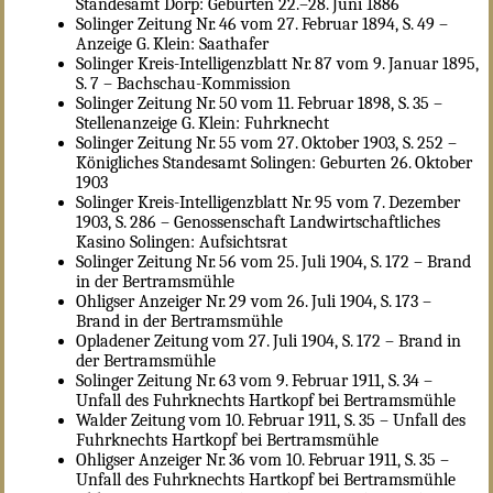
Standesamt Dorp: Geburten 22.–28. Juni 1886
Solinger Zeitung Nr. 46 vom 27. Februar 1894, S. 49 –
Anzeige G. Klein: Saathafer
Solinger Kreis-Intelligenzblatt Nr. 87 vom 9. Januar 1895,
S. 7 – Bachschau-Kommission
Solinger Zeitung Nr. 50 vom 11. Februar 1898, S. 35 –
Stellenanzeige G. Klein: Fuhrknecht
Solinger Zeitung Nr. 55 vom 27. Oktober 1903, S. 252 –
Königliches Standesamt Solingen: Geburten 26. Oktober
1903
Solinger Kreis-Intelligenzblatt Nr. 95 vom 7. Dezember
1903, S. 286 – Genossenschaft Landwirtschaftliches
Kasino Solingen: Aufsichtsrat
Solinger Zeitung Nr. 56 vom 25. Juli 1904, S. 172 – Brand
in der Bertramsmühle
Ohligser Anzeiger Nr. 29 vom 26. Juli 1904, S. 173 –
Brand in der Bertramsmühle
Opladener Zeitung vom 27. Juli 1904, S. 172 – Brand in
der Bertramsmühle
Solinger Zeitung Nr. 63 vom 9. Februar 1911, S. 34 –
Unfall des Fuhrknechts Hartkopf bei Bertramsmühle
Walder Zeitung vom 10. Februar 1911, S. 35 – Unfall des
Fuhrknechts Hartkopf bei Bertramsmühle
Ohligser Anzeiger Nr. 36 vom 10. Februar 1911, S. 35 –
Unfall des Fuhrknechts Hartkopf bei Bertramsmühle