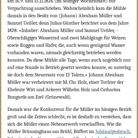
am 16.9. und 15.11.1826 (im Solinger Wochenblatt) zur
Verpachtung ausschrieben. Wahrscheinlich kam die Mühle
damals in den Besitz von (Johann) Abraham Müller und
Samuel Ueßler, denn Julius Günther berichtet aus dem Jahre
1828: »Inhaber: Abraham Müller und Samuel Ueßler, –
Oberschlägiges Wasserrad und zwei Mahlgänge für Weizen
sowie Roggen und Hafer, die, auch wenn genügend Wasser
vorhanden waren, niemals gleichzeitig betrieben werden
konnten. Da diese Mühle alle Tage, wenn auch angeblich nur
auf eine Stunde in Betrieb gesetzt werden konnte, so unterlag
sie doch dem Steuersatz von 12 Talern.« Johann Abraham
Müller war verheiratet mit M. Chr. Holz, einer Tochter der
Eheleute Wirt und Ackerer Wilhelm Holz und Catharina
Bungards am Esel (Grünewald).
Damals war die Konkurrenz für die Müller im hiesigen Bezirk
groß und die Zeiten schlecht, es ist deshalb zu verstehen, dass
sich die Müller einen Nebenerwerb verschafften. Wie die
Müller Brünninghaus am Brühl, Büffert im
Johänntgesbruch
,