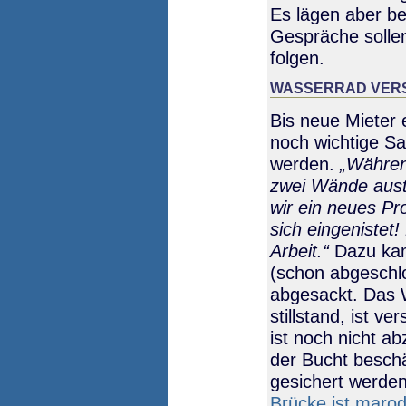
Es lägen aber b
Gespräche solle
folgen.
WASSERRAD VER
Bis neue Mieter 
noch wichtige S
werden.
Währen
zwei Wände aust
wir ein neues P
sich eingenistet!
Arbeit.
Dazu kam
(schon abgeschlo
abgesackt. Das 
stillstand, ist 
ist noch nicht a
der Bucht beschä
gesichert werden
Brücke ist maro