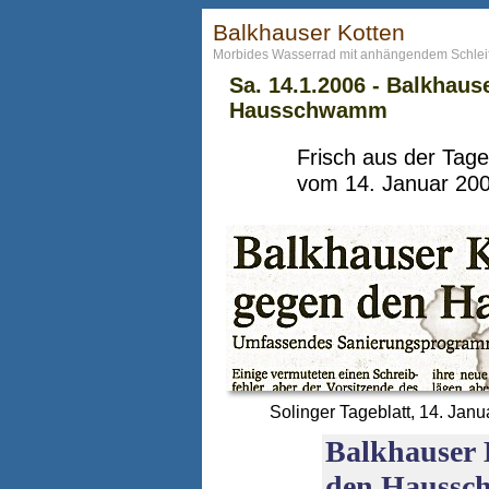
Balkhauser Kotten
Morbides Wasserrad mit anhängendem Schle
Sa. 14.1.2006 - Balkhaus
Hausschwamm
Frisch aus der Tage
vom 14. Januar 200
Solinger Tageblatt, 14. Jan
Balkhauser 
den Hauss