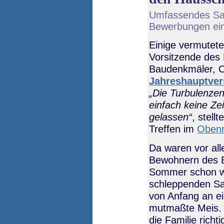
Umfassendes San
Bewerbungen ei
Einige vermutete
Vorsitzende des 
Baudenkmäler, Cu
Jahreshauptve
Die Turbulenzen
einfach keine Ze
gelassen
, stell
Treffen im
Obenr
Da waren vor al
Bewohnern des B
Sommer schon wi
schleppenden Sa
von Anfang an ei
mutmaßte Meis. 
die Familie richt