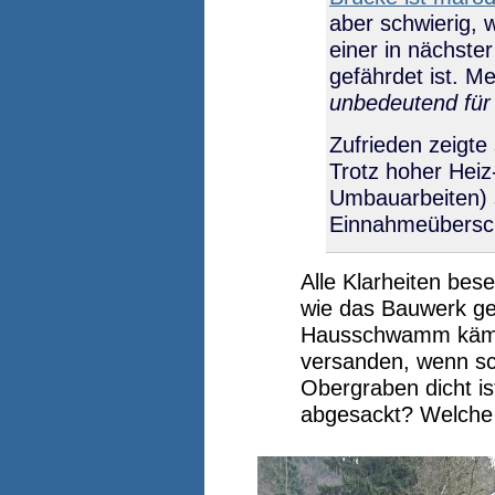
aber schwierig, 
einer in nächst
gefährdet ist. M
unbedeutend für
Zufrieden zeigte
Trotz hoher Hei
Umbauarbeiten) 
Einnahmeübersch
Alle Klarheiten besei
wie das Bauwerk g
Hausschwamm kämp
versanden, wenn sc
Obergraben dicht is
abgesackt? Welche